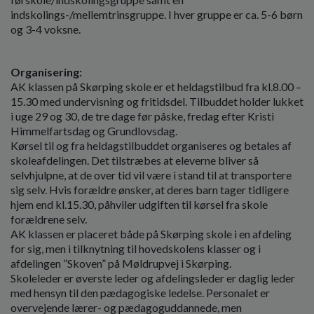
indskolings-/mellemtrinsgruppe. I hver gruppe er ca. 5-6 børn
og 3-4 voksne.
Organisering:
AK klassen på Skørping skole er et heldagstilbud fra kl.8.00 –
15.30 med undervisning og fritidsdel. Tilbuddet holder lukket
i uge 29 og 30, de tre dage før påske, fredag efter Kristi
Himmelfartsdag og Grundlovsdag.
Kørsel til og fra heldagstilbuddet organiseres og betales af
skoleafdelingen. Det tilstræbes at eleverne bliver så
selvhjulpne, at de over tid vil være i stand til at transportere
sig selv. Hvis forældre ønsker, at deres barn tager tidligere
hjem end kl.15.30, påhviler udgiften til kørsel fra skole
forældrene selv.
AK klassen er placeret både på Skørping skole i en afdeling
for sig, men i tilknytning til hovedskolens klasser og i
afdelingen ”Skoven” på Møldrupvej i Skørping.
Skoleleder er øverste leder og afdelingsleder er daglig leder
med hensyn til den pædagogiske ledelse. Personalet er
overvejende lærer- og pædagoguddannede, men