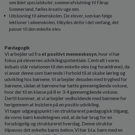
området specialskoler, sommerafslutning til Fårup
Sommerland, fælles kreativ uge mm.
Udslusning til almenskolen. De elever, som kan følge
lektioner i almenskolen, tilbydes dette i det omfang, det
passer til den enkelte elev.
Pædagogik
Vi arbejder ud fra
et positivt menneskesyn
, hvor vi har
fokus på elevernes udviklingspotentiale. Centralt i vores
indsats står relationen til den enkelte elev (og forældrene), da
vi anser denne som bærende i forhold til at skabe læring og
udvikling hos børnene. Vi arbejder desuden med tryghed for
børnene, sådan at børnene har tætte gennemgående voksne,
hvor der til en klasse på 8 er 3-4 gennemgående voksne.
Dertil kommer, at vi arbejder vedholdende med børnene for
herigennem at insistere på en positiv udvikling.
Vi tager udgangspunkt i en struktureret pædagogisk tilgang,
da vores børn kendetegnes ved, at de har brug for en
forudsigelig og struktureret hverdag. Denne struktur
tilpasses det enkelte barns behov. Vi har bl.a. børn med en