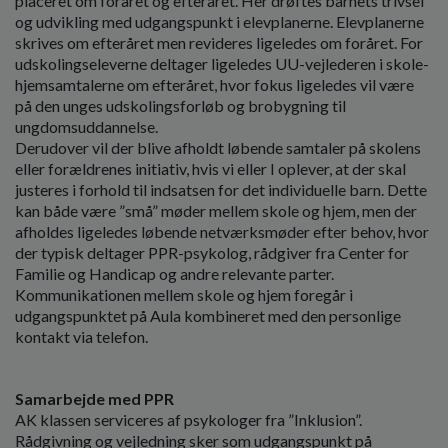
placeret om foråret og efteråret. Her drøftes barnets trivsel
og udvikling med udgangspunkt i elevplanerne. Elevplanerne
skrives om efteråret men revideres ligeledes om foråret. For
udskolingseleverne deltager ligeledes UU-vejlederen i skole-
hjemsamtalerne om efteråret, hvor fokus ligeledes vil være
på den unges udskolingsforløb og brobygning til
ungdomsuddannelse.
Derudover vil der blive afholdt løbende samtaler på skolens
eller forældrenes initiativ, hvis vi eller I oplever, at der skal
justeres i forhold til indsatsen for det individuelle barn. Dette
kan både være ”små” møder mellem skole og hjem, men der
afholdes ligeledes løbende netværksmøder efter behov, hvor
der typisk deltager PPR-psykolog, rådgiver fra Center for
Familie og Handicap og andre relevante parter.
Kommunikationen mellem skole og hjem foregår i
udgangspunktet på Aula kombineret med den personlige
kontakt via telefon.
Samarbejde med PPR
AK klassen serviceres af psykologer fra ”Inklusion”.
Rådgivning og vejledning sker som udgangspunkt på