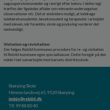
sagssupervisionsmøder og i øvrigt efter behov. I dette regi
træffes der ligeledes aftaler om relevante undersøgelser,
observationer etc. Det er endvidere muligt, at inddrage
talehørekonsulenter, læsekonsulent og terapeuter i arbejdet
med eleven, når forældre, skole og psykolog vurderer det
nødvendigt.
Visitation og revisitation:
Der følges Rebild kommunes procedure for re- og visitation
til Rebild kommune egen specialklasser. Dette foregår på den
måde i tæt samarbejde med barnets distriktsskole.
Skørping Skole
Himmerlandsvej 65, 9520 Skørping
imbjo@rebild.dk
Tlf. 99 88 80 40