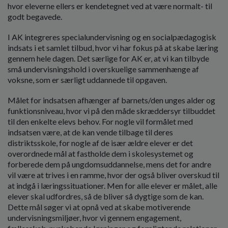
hvor eleverne ellers er kendetegnet ved at være normalt- til
godt begavede.
I AK integreres specialundervisning og en socialpædagogisk
indsats i et samlet tilbud, hvor vi har fokus på at skabe læring
gennem hele dagen. Det særlige for AK er, at vi kan tilbyde
små undervisningshold i overskuelige sammenhænge af
voksne, som er særligt uddannede til opgaven.
Målet for indsatsen afhænger af barnets/den unges alder og
funktionsniveau, hvor vi på den måde skræddersyr tilbuddet
til den enkelte elevs behov. For nogle vil formålet med
indsatsen være, at de kan vende tilbage til deres
distriktsskole, for nogle af de især ældre elever er det
overordnede mål at fastholde dem i skolesystemet og
forberede dem på ungdomsuddannelse, mens det for andre
vil være at trives i en ramme, hvor der også bliver overskud til
at indgå i læringssituationer. Men for alle elever er målet, alle
elever skal udfordres, så de bliver så dygtige som de kan.
Dette mål søger vi at opnå ved at skabe motiverende
undervisningsmiljøer, hvor vi gennem engagement,