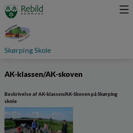
G
Skørping Skole
å
AK klassen/Skoven
t
i
AK-klassen/AK-skoven
l
h
o
v
Beskrivelse af AK-klassen/AK-Skoven på Skørping
e
skole
d
i
n
d
h