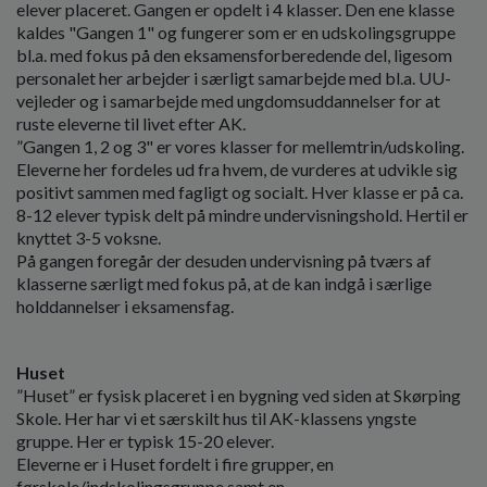
elever placeret. Gangen er opdelt i 4 klasser. Den ene klasse
kaldes "Gangen 1" og fungerer som er en udskolingsgruppe
bl.a. med fokus på den eksamensforberedende del, ligesom
personalet her arbejder i særligt samarbejde med bl.a. UU-
vejleder og i samarbejde med ungdomsuddannelser for at
ruste eleverne til livet efter AK.
”Gangen 1, 2 og 3" er vores klasser for mellemtrin/udskoling.
Eleverne her fordeles ud fra hvem, de vurderes at udvikle sig
positivt sammen med fagligt og socialt. Hver klasse er på ca.
8-12 elever typisk delt på mindre undervisningshold. Hertil er
knyttet 3-5 voksne.
På gangen foregår der desuden undervisning på tværs af
klasserne særligt med fokus på, at de kan indgå i særlige
holddannelser i eksamensfag.
Huset
”Huset” er fysisk placeret i en bygning ved siden at Skørping
Skole. Her har vi et særskilt hus til AK-klassens yngste
gruppe. Her er typisk 15-20 elever.
Eleverne er i Huset fordelt i fire grupper, en
førskole/indskolingsgruppe samt en