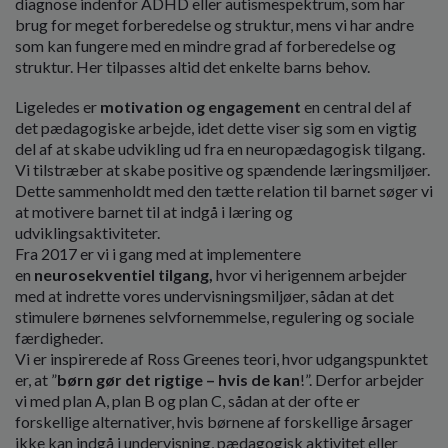
diagnose indenfor ADHD eller autismespektrum, som har
brug for meget forberedelse og struktur, mens vi har andre
som kan fungere med en mindre grad af forberedelse og
struktur. Her tilpasses altid det enkelte barns behov.
Ligeledes er
motivation og engagement
en central del af
det pædagogiske arbejde, idet dette viser sig som en vigtig
del af at skabe udvikling ud fra en neuropædagogisk tilgang.
Vi tilstræber at skabe positive og spændende læringsmiljøer.
Dette sammenholdt med den tætte relation til barnet søger vi
at motivere barnet til at indgå i læring og
udviklingsaktiviteter.
Fra 2017 er vi i gang med at implementere
en
neurosekventiel tilgang,
hvor vi herigennem arbejder
med at indrette vores undervisningsmiljøer, sådan at det
stimulere børnenes selvfornemmelse, regulering og sociale
færdigheder.
Vi er inspirerede af Ross Greenes teori, hvor udgangspunktet
er, at ”
børn gør det rigtige – hvis de kan
!”. Derfor arbejder
vi med plan A, plan B og plan C, sådan at der ofte er
forskellige alternativer, hvis børnene af forskellige årsager
ikke kan indgå i undervisning, pædagogisk aktivitet eller