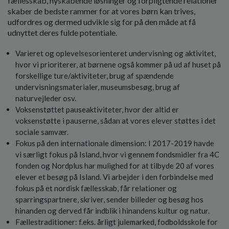
fællesskab, nyskabende løsninger og forpligtende relationer
skaber de bedste rammer for at vores børn kan trives,
udfordres og dermed udvikle sig for på den måde at få
udnyttet deres fulde potentiale.
Varieret og oplevelsesorienteret undervisning og aktivitet,
hvor vi prioriterer, at børnene også kommer på ud af huset på
forskellige ture/aktiviteter, brug af spændende
undervisningsmaterialer, museumsbesøg, brug af
naturvejleder osv.
Voksenstøttet pauseaktiviteter, hvor der altid er
voksenstøtte i pauserne, sådan at vores elever støttes i det
sociale samvær.
Fokus på den internationale dimension: I 2017-2019 havde
vi særligt fokus på Island, hvor vi gennem fondsmidler fra 4C
fonden og Nordplus har mulighed for at tilbyde 20 af vores
elever et besøg på Island. Vi arbejder i den forbindelse med
fokus på et nordisk fællesskab, får relationer og
sparringspartnere, skriver, sender billeder og besøg hos
hinanden og derved får indblik i hinandens kultur og natur.
Fællestraditioner: f.eks. årligt julemarked, fodboldsskole for