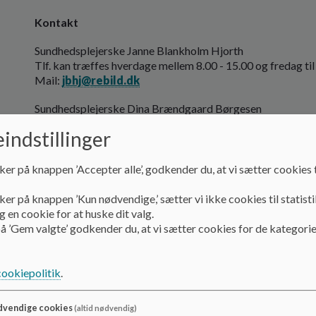
Kontakt
Sundhedsplejerske Janne Blankholm Hjorth
Tlf. kan træffes hverdage mellem 8.00 - 15.00 og fredag til k
Mail:
jbhj@rebild.dk
Sundhedsplejerske
Dina Brændgaard Børgesen
Tlf. kan træffes hverdage mellem 8.00 - 15.00 og fredag til
indstillinger
Mail
dbbo@rebild.dk
Janne varetager 0-9 klasse
ker på knappen ’Accepter alle’, godkender du, at vi sætter cookies t
Dina varetager AK klasserne
ker på knappen ’Kun nødvendige,’ sætter vi ikke cookies til statisti
 en cookie for at huske dit valg.
Sundhedsplejersken kan træffes ved at lave aftale via tlf. ell
å ’Gem valgte’ godkender du, at vi sætter cookies for de kategorie
Sundhedsplejerskens lokale ligger i hovedbygningen i kælder
Både elever og forældre er velkomne til at kontakte sundh
cookiepolitik
.
vendige cookies
(altid nødvendig)
Trivselssamtaler