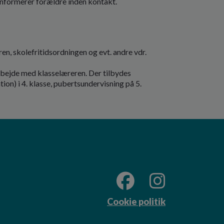
informerer forældre inden kontakt.
n, skolefritidsordningen og evt. andre vdr.
bejde med klasselæreren. Der tilbydes
ion) i 4. klasse, pubertsundervisning på 5.
Cookie politik