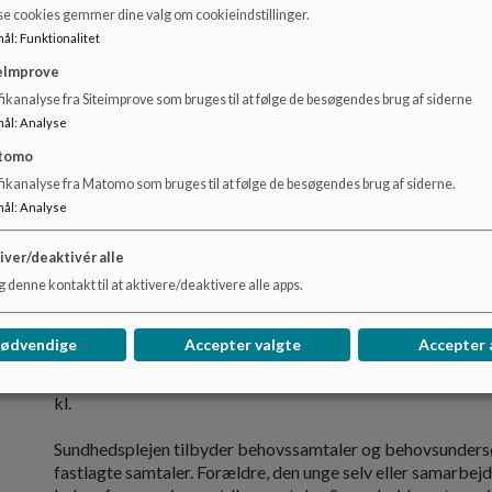
Ved trivselssamtalerne danner sundhedsplejersken et helhed
se cookies gemmer dine valg om cookieindstillinger.
styrke børnenes sundhed og trivsel.
mål
:
Funktionalitet
Eksempler på emner, der drøftes:
Selvværd, kammerater, dagli
eImprove
seksualitet, alkohol m.v.
ikanalyse fra Siteimprove som bruges til at følge de besøgendes brug af siderne
Sundhedsplejerskens tilbud om trivselssamtaler er i de før
mål
:
Analyse
forældrene. Derfor opfordres der til, at forældre deltager i 
Herefter er det barnet/den unge selv, som får tilbuddet.
tomo
Trivselssamtalerne foregår sammen med sundhedsplejersken
fikanalyse fra Matomo som bruges til at følge de besøgendes brug af siderne.
kammerater.
mål
:
Analyse
iver/deaktivér alle
 denne kontakt til at aktivere/deaktivere alle apps.
Hvornår afholdes samtalerne?
Barnet/den unge inviteres automatisk til trivselssamtaler i 0
vejet samt få lavet syns- og høreprøve. Høreprøve er fastlagt
nødvendige
Accepter valgte
Accepter 
lavet farvesynstest i ind- og udskolingen. I 1. klasse bliver
Indskolingsundersøgelsen foretages i 0. kl. med forældrede
kl.
Sundhedsplejen tilbyder behovssamtaler og behovsundersø
fastlagte samtaler. Forældre, den unge selv eller samarbej