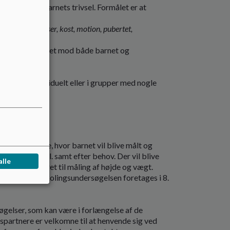
sbillede af barnets trivsel. Formålet er at
gdag, interesser, kost, motion, pubertet,
ste klasser rettet mod både barnet og
0. klasse.
 enten individuelt eller i grupper med nogle
, 6 og 8 klasse, hvor barnet vil blive målt og
 til 0. og 8. kl. samt efter behov. Der vil blive
alle
 børnene inviteret til måling af højde og vægt.
ltagelse, udskolingsundersøgelsen foretages i 8.
gelser, som kan være i forlængelse af de
dspartnere er velkomne til at henvende sig ved