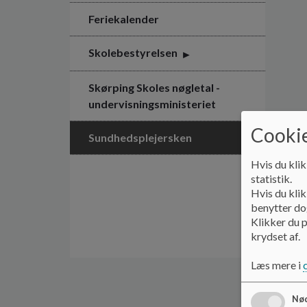
Feriekalender
Skolebestyrelsen
Skørping Skoles nøgletal -
undervisningsministeriet
Cookie
Sundhedsplejersken
Hvis du klik
statistik.
Hvis du klik
benytter dog
Klikker du p
krydset af.
Læs mere i
Nød