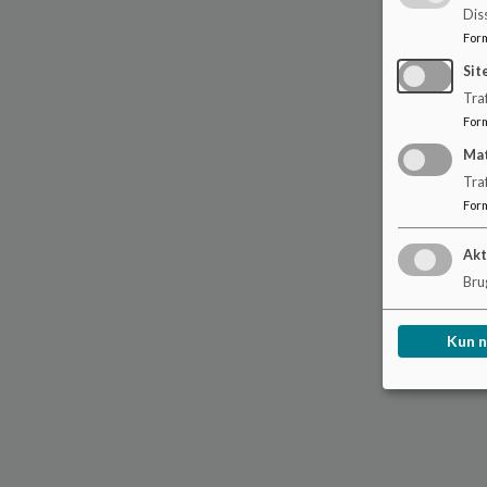
Dis
For
Sit
Traf
For
Ma
Tra
For
Akt
Brug
Kun 