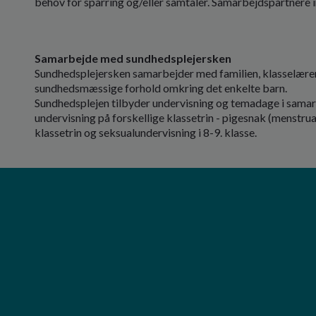
behov for sparring og/eller samtaler. Samarbejdspartnere 
Samarbejde med sundhedsplejersken
Sundhedsplejersken samarbejder med familien, klasselærere
sundhedsmæssige forhold omkring det enkelte barn.
Sundhedsplejen tilbyder undervisning og temadage i samar
undervisning på forskellige klassetrin - pigesnak (menstruat
klassetrin og seksualundervisning i 8-9. klasse.