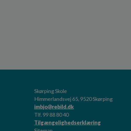
Skørping Skole
Himmerlandsvej 65, 9520 Skørping
imbjo@rebild.dk
Tlf. 99 88 80 40
Tilgængelighedserklæring
Sitemap