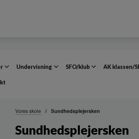
r
Undervisning
SFO/klub
AK klassen/
kt
Vores skole
Sundhedsplejersken
Sundhedsplejersken