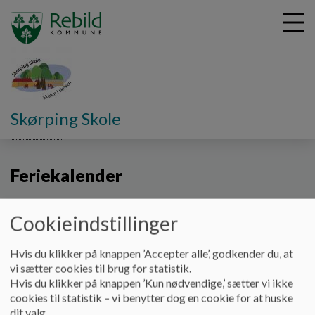
G
Skørping Skole
å
Vores skole
Feriekalender
t
i
Feriekalender
l
h
o
v
Cookieindstillinger
e
d
Hvis du klikker på knappen ’Accepter alle’, godkender du, at
i
vi sætter cookies til brug for statistik.
n
Hvis du klikker på knappen ’Kun nødvendige,’ sætter vi ikke
d
cookies til statistik – vi benytter dog en cookie for at huske
h
dit valg.