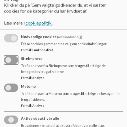
o
Klikker du på ’Gem valgte’ godkender du, at vi sætter
l
cookies for de kategorier du har krydset af.
Feriekalender skoleåret 2024-2025
d
e
Læs mere i
cookiepolitik
.
Første skoledag: 12. august
t
Efterårsferie: 12. oktober - 20. oktober
Nødvendige cookies
(altid nødvendig)
Disse cookies gemmer dine valg om cookieindstillinger.
Juleferie: 21. december - 5- januar
Formål
:
Funktionalitet
Vinterferie 15. februar - 23. februar
SiteImprove
Trafikanalyse fra Siteimprove som bruges til at følge de
Påskeferie: 12. april - 21. april
besøgendes brug af siderne
Formål
:
Analyse
Kr. Himmelfartsferie: 29. maj - 1. juni
Matomo
Grundlovsdag: 5. juni
Trafikanalyse fra Matomo som bruges til at følge de besøgendes
brug af siderne.
Pinseferie: 7. juni - 9. juni
Formål
:
Analyse
Sommerferie: Sidste skoledag 27. juni
Aktiver/deaktivér alle
Brug denne kontakt til at aktivere/deaktivere alle apps.