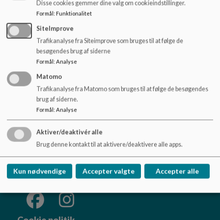
Aktuelle målinger på Skørping Skole:
o
Disse cookies gemmer dine valg om cookieindstillinger.
l
Formål
:
Funktionalitet
https://uddannelsesstatistik.dk/Pages/Institutions/84
d
SiteImprove
3004.aspx?dashboard=Trivsel
e
Trafikanalyse fra Siteimprove som bruges til at følge de
t
besøgendes brug af siderne
Formål
:
Analyse
Matomo
Trafikanalyse fra Matomo som bruges til at følge de besøgendes
brug af siderne.
Skørping Skole
Formål
:
Analyse
Himmerlandsvej 65, 9520 Skørping
imbjo@rebild.dk
Aktiver/deaktivér alle
Tlf. 99 88 80 40
Brug denne kontakt til at aktivere/deaktivere alle apps.
Tilgængelighedserklæring
Sitemap
Kun nødvendige
Accepter valgte
Accepter alle