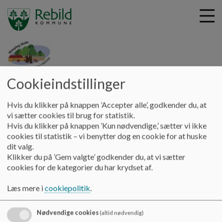
Cookieindstillinger
G
Skørping Skole
å
Værdier
Undervisningsmiljø
t
Hvis du klikker på knappen ’Accepter alle’, godkender du, at
i
vi sætter cookies til brug for statistik.
Undervisningsmiljø
l
Hvis du klikker på knappen ’Kun nødvendige,’ sætter vi ikke
h
cookies til statistik – vi benytter dog en cookie for at huske
o
dit valg.
v
Se undervisningsministeriets beskrivelse af
Klikker du på ’Gem valgte’ godkender du, at vi sætter
e
undervisningsmiljø og trivsel her:
cookies for de kategorier du har krydset af.
d
https://www.uvm.dk/folkeskolen/laering-og-
i
Læs mere i
cookiepolitik
.
laeringsmiljoe/trivsel-og-undervisningsmiljoe/om-
n
trivsel-og-undervisningsmiljoe
d
Nødvendige cookies
(altid nødvendig)
h