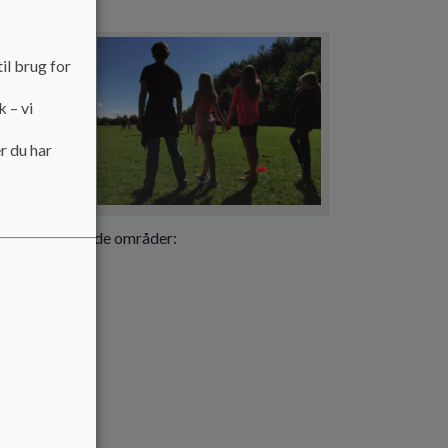
il brug for
k – vi
r du har
pper for følgende områder:
dskolingen