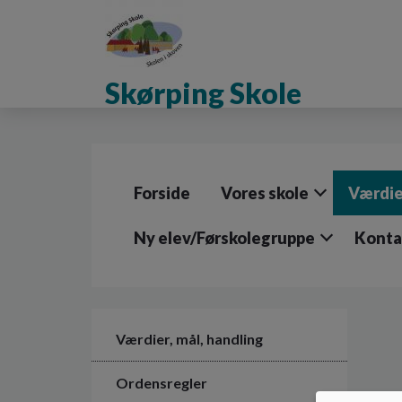
G
å
t
i
Skørping Skole
l
h
o
v
e
d
Forside
Vores skole
Værdie
i
n
d
Ny elev/Førskolegruppe
Konta
h
o
l
d
e
Værdier, mål, handling
t
Ordensregler