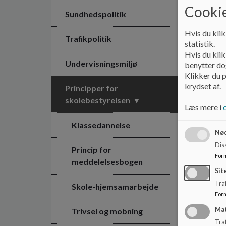
Cookie
Sundhedspolitik
Hvis du klik
Trafikpolitik
statistik.
Hvis du klik
Undervisningsmiljø
benytter dog
Klikker du p
krydset af.
Principper for
skolebestyrelsen
Læs mere i
Klassedannelse
Nød
Dis
Princip for
For
meddelelsesbogen
Sit
Traf
Skole-hjemsamarbejde
For
Ma
Trivsel og mobning
Tra