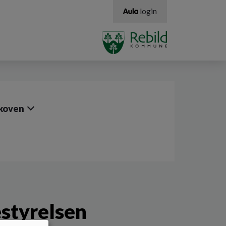
login
Skoven
estyrelsen