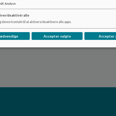
mål
:
Analyse
Alle principper tages op til revision i skolebestyrelsen min
iver/deaktivér alle
Læs indholdet i de enkelte principper på undersiderne til 
 denne kontakt til at aktivere/deaktivere alle apps.
nødvendige
Accepter valgte
Accepter 