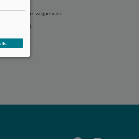
dst en gang i hver valgperiode.
dette menupunkt.
alle