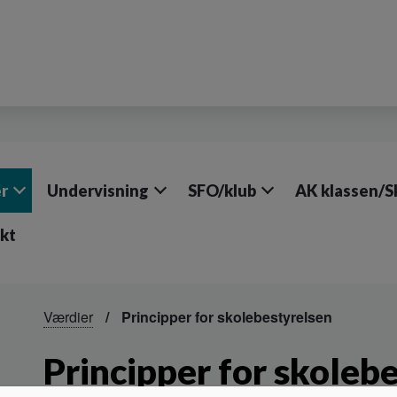
r
Undervisning
SFO/klub
AK klassen/
kt
Værdier
Principper for skolebestyrelsen
Principper for skoleb