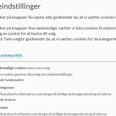
indstillinger
ker på knappen ’Accepter alle’, godkender du, at vi sætter cookies t
ker på knappen ’Kun nødvendige,’ sætter vi ikke cookies til statisti
 en cookie for at huske dit valg.
å ’Gem valgte’ godkender du, at vi sætter cookies for de kategorie
cookiepolitik
.
På Skørping Skole har skolebestyrelsen udarbejdet princi
vendige cookies
(altid nødvendig)
Princip for klassedannelse
se cookies gemmer dine valg om cookieindstillinger.
Princip for skole-hjem samarbejde
mål
:
Funktionalitet
Princip for arbejdet med trivsel og mobning
eImprove
Princip for digitale medier og internet
ikanalyse fra Siteimprove som bruges til at følge de besøgendes brug af siderne
Princip for lejrskoler, hytteture m.m.
mål
:
Analyse
Princip for timefordeling, teams- og fagfordeling
Princip for samarbejdet mellem lærere og pædagoger i in
tomo
fikanalyse fra Matomo som bruges til at følge de besøgendes brug af siderne.