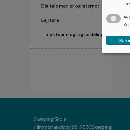
For
Digitale medier og internet
Akt
Lejrture
Brug
Time-, team- og fagfordeling
Kun 
Skørping Skole
Himmerlandsvej 65, 9520 Skørping