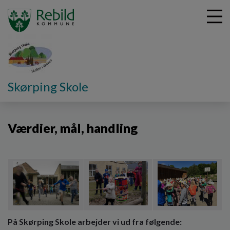
G
Skørping Skole
å
Værdier
t
i
Værdier, mål, handling
l
h
o
v
e
d
i
n
d
På Skørping Skole arbejder vi ud fra følgende:
h