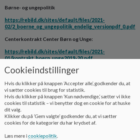
o
Børne- og ungepolitik
l
d
https://rebild.dk/sites/default/files/2021-
e
02/2_boerne_og_ungepolitik_endelig_versionpdf_0.pdf
t
Centerkontrakt Center Børn og Unge:
https://rebild.dk/sites/default/files/2021-
01/kontrakt_boern_unge2019-20.pdf
Cookieindstillinger
Hvis du klikker på knappen ’Accepter alle’, godkender du, at
På Skørping Skole arbejder vi ud fra følgende værdigrundlag:
vi sætter cookies til brug for statistik.
Hvis du klikker på knappen ’Kun nødvendige,’ sætter vi ikke
cookies til statistik – vi benytter dog en cookie for at huske
Fællesskab forpligter
dit valg.
På Skørping Skole løfter vi i fællesskab. Vi har traditioner og
Klikker du på ’Gem valgte’ godkender du, at vi sætter
projekter, hvor fællesskabet styrkes, så alle oplever at være
cookies for de kategorier du har krydset af.
en del af noget større end dem selv. I et forpligtende
fællesskab arbejder vi med sociale og faglige fokus. Skolens
Læs mere i
cookiepolitik
.