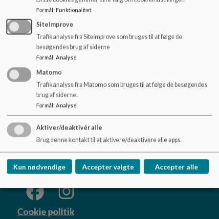
o
Formål
:
Funktionalitet
l
d
SiteImprove
e
Trafikanalyse fra Siteimprove som bruges til at følge de
t
besøgendes brug af siderne
Formål
:
Analyse
Matomo
Trafikanalyse fra Matomo som bruges til at følge de besøgendes
Skørping Skole
brug af siderne.
Formål
:
Analyse
Himmerlandsvej 65, 9520 Skørping
imbjo@rebild.dk
Aktiver/deaktivér alle
Tlf. 99 88 80 40
Brug denne kontakt til at aktivere/deaktivere alle apps.
Tilgængelighedserklæring
Sitemap
Kun nødvendige
Accepter valgte
Accepter alle
Cookie politik