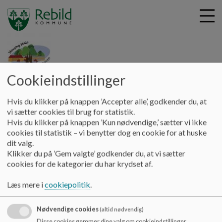
Cookieindstillinger
G
Skørping Skole
å
Hjem
t
Hvis du klikker på knappen ’Accepter alle’, godkender du, at
i
vi sætter cookies til brug for statistik.
Skørpings Skoles
l
Hvis du klikker på knappen ’Kun nødvendige,’ sætter vi ikke
h
cookies til statistik – vi benytter dog en cookie for at huske
præsentationsvideo
o
dit valg.
v
Klikker du på ’Gem valgte’ godkender du, at vi sætter
e
cookies for de kategorier du har krydset af.
d
i
Læs mere i
cookiepolitik
.
n
d
Nødvendige cookies
(altid nødvendig)
h
Disse cookies gemmer dine valg om cookieindstillinger.